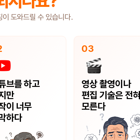
되시나요?
칭이 도와드릴 수 있습니다.
2
03
튜브를 하고
영상 촬영이나
지만
편집 기술은 전
작이 너무
모른다
막하다