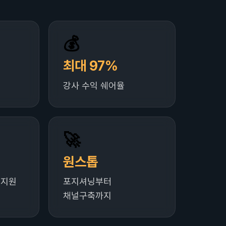
💰
최대 97%
강사 수익 쉐어율
🚀
원스톱
 지원
포지셔닝부터
채널구축까지