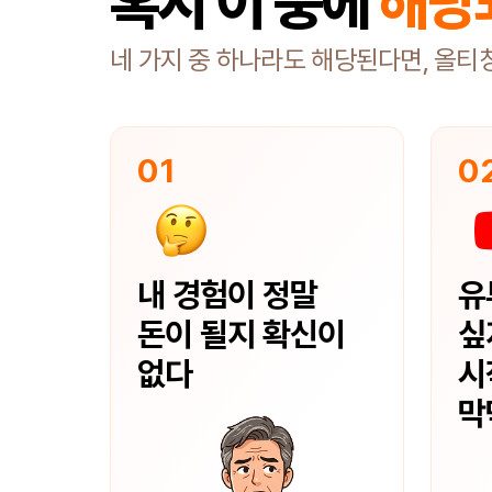
혹시 이 중에
해당
네 가지 중 하나라도 해당된다면, 올티
01
0
내 경험이 정말
유
돈이 될지 확신이
싶
없다
시
막